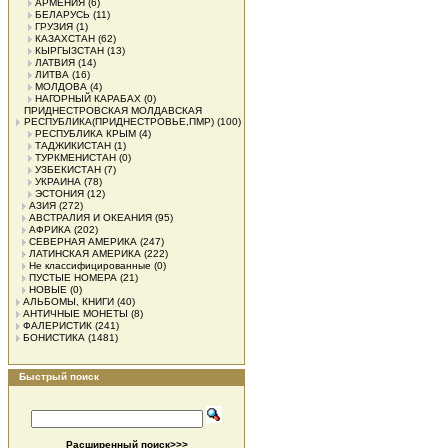
АРМЕНИЯ
(6)
БЕЛАРУСЬ
(11)
ГРУЗИЯ
(1)
КАЗАХСТАН
(62)
КЫРГЫЗСТАН
(13)
ЛАТВИЯ
(14)
ЛИТВА
(16)
МОЛДОВА
(4)
НАГОРНЫЙ КАРАБАХ
(0)
ПРИДНЕСТРОВСКАЯ МОЛДАВСКАЯ
РЕСПУБЛИКА(ПРИДНЕСТРОВЬЕ,ПМР)
(100)
РЕСПУБЛИКА КРЫМ
(4)
ТАДЖИКИСТАН
(1)
ТУРКМЕНИСТАН
(0)
УЗБЕКИСТАН
(7)
УКРАИНА
(78)
ЭСТОНИЯ
(12)
АЗИЯ
(272)
АВСТРАЛИЯ И ОКЕАНИЯ
(95)
АФРИКА
(202)
СЕВЕРНАЯ АМЕРИКА
(247)
ЛАТИНСКАЯ АМЕРИКА
(222)
Не классифицированные
(0)
ПУСТЫЕ НОМЕРА
(21)
НОВЫЕ
(0)
АЛЬБОМЫ, КНИГИ
(40)
АНТИЧНЫЕ МОНЕТЫ
(8)
ФАЛЕРИСТИК
(241)
БОНИСТИКА
(1481)
Быстрый поиск
Расширенный поиск>>>