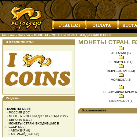
Магазин
»
Каталог
»
МОНЕТЫ
»
МОНЕТЫ СТРАН, ВХОДИВШИХ В СССР
МОНЕТЫ СТРАН, 
Я люблю монеты!
АБХАЗИЯ (0)
БЕЛАРУСЬ (11)
КЫРГЫЗСТАН (13)
МОЛДОВА (4)
РЕСПУБЛИКА КРЫМ (4
Разделы
УЗБЕКИСТАН (7)
МОНЕТЫ
(2935)
Все новинки>>>
РОССИЯ
(306)
МОНЕТЫ РОССИИ ДО 1917 ГОДА
(129)
ЕВРОПА
(1112)
МОНЕТЫ СТРАН, ВХОДИВШИХ В
СССР
(329)
АБХАЗИЯ
(0)
АЗЕРБАЙДЖАН
(0)