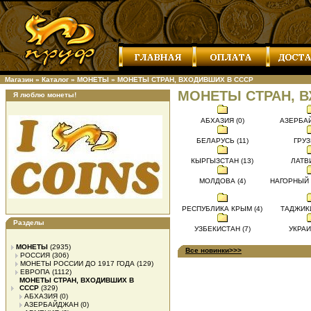
Магазин
»
Каталог
»
МОНЕТЫ
»
МОНЕТЫ СТРАН, ВХОДИВШИХ В СССР
МОНЕТЫ СТРАН, 
Я люблю монеты!
АБХАЗИЯ (0)
АЗЕРБАЙ
БЕЛАРУСЬ (11)
ГРУЗ
КЫРГЫЗСТАН (13)
ЛАТВИ
МОЛДОВА (4)
НАГОРНЫЙ 
РЕСПУБЛИКА КРЫМ (4)
ТАДЖИКИ
Разделы
УЗБЕКИСТАН (7)
УКРАИ
МОНЕТЫ
(2935)
Все новинки>>>
РОССИЯ
(306)
МОНЕТЫ РОССИИ ДО 1917 ГОДА
(129)
ЕВРОПА
(1112)
МОНЕТЫ СТРАН, ВХОДИВШИХ В
СССР
(329)
АБХАЗИЯ
(0)
АЗЕРБАЙДЖАН
(0)