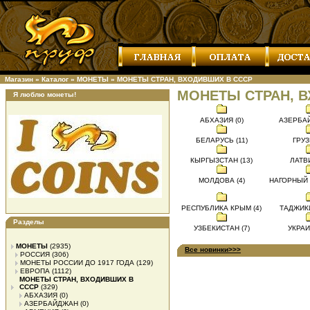
Магазин
»
Каталог
»
МОНЕТЫ
»
МОНЕТЫ СТРАН, ВХОДИВШИХ В СССР
МОНЕТЫ СТРАН, 
Я люблю монеты!
АБХАЗИЯ (0)
АЗЕРБАЙ
БЕЛАРУСЬ (11)
ГРУЗ
КЫРГЫЗСТАН (13)
ЛАТВИ
МОЛДОВА (4)
НАГОРНЫЙ 
РЕСПУБЛИКА КРЫМ (4)
ТАДЖИКИ
Разделы
УЗБЕКИСТАН (7)
УКРАИ
МОНЕТЫ
(2935)
Все новинки>>>
РОССИЯ
(306)
МОНЕТЫ РОССИИ ДО 1917 ГОДА
(129)
ЕВРОПА
(1112)
МОНЕТЫ СТРАН, ВХОДИВШИХ В
СССР
(329)
АБХАЗИЯ
(0)
АЗЕРБАЙДЖАН
(0)