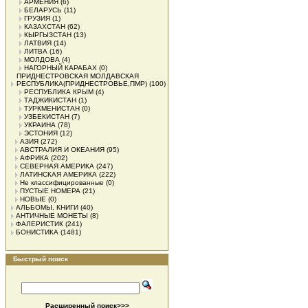
АРМЕНИЯ
(6)
БЕЛАРУСЬ
(11)
ГРУЗИЯ
(1)
КАЗАХСТАН
(62)
КЫРГЫЗСТАН
(13)
ЛАТВИЯ
(14)
ЛИТВА
(16)
МОЛДОВА
(4)
НАГОРНЫЙ КАРАБАХ
(0)
ПРИДНЕСТРОВСКАЯ МОЛДАВСКАЯ
РЕСПУБЛИКА(ПРИДНЕСТРОВЬЕ,ПМР)
(100)
РЕСПУБЛИКА КРЫМ
(4)
ТАДЖИКИСТАН
(1)
ТУРКМЕНИСТАН
(0)
УЗБЕКИСТАН
(7)
УКРАИНА
(78)
ЭСТОНИЯ
(12)
АЗИЯ
(272)
АВСТРАЛИЯ И ОКЕАНИЯ
(95)
АФРИКА
(202)
СЕВЕРНАЯ АМЕРИКА
(247)
ЛАТИНСКАЯ АМЕРИКА
(222)
Не классифицированные
(0)
ПУСТЫЕ НОМЕРА
(21)
НОВЫЕ
(0)
АЛЬБОМЫ, КНИГИ
(40)
АНТИЧНЫЕ МОНЕТЫ
(8)
ФАЛЕРИСТИК
(241)
БОНИСТИКА
(1481)
Быстрый поиск
Расширенный поиск>>>