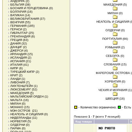
АНДОРРА
(2)
БЕЛЬГИЯ
(38)
МАКЕДОНИЯ (5)
БОСНИЯ И ГЕРЦЕГОВИНА
(0)
БОЛГАРИЯ
(16)
МИЛАН (0)
ВАТИКАН
(14)
ВЕЛИКОБРИТАНИЯ
(37)
НЕАПОЛЬ И СИЦИЛИЯ (0
ВЕНГРИЯ
(55)
ГЕРМАНИЯ
(185)
ГЕРНСИ
(2)
ОЛДЕРНИ (0)
ГИБРАЛТАР
(25)
ГРЕНЛАНДИЯ
(6)
ПОРТУГАЛИЯ (66)
ГРЕЦИЯ
(63)
ДАНИЯ
(32)
ДАНЦИГ
(2)
РУМЫНИЯ (2)
ДЖЕРСИ
(4)
ИРЛАНДИЯ
(15)
СЕБОРГА (0)
ИСЛАНДИЯ
(2)
ИСПАНИЯ
(21)
СЛОВАКИЯ (15)
ИТАЛИЯ
(41)
КИПР
(6)
ТУРЕЦКИЙ КИПР
(2)
ФАРЕРСКИЕ ОСТРОВА (
КРИТ
(2)
ЛАНДИ
(1)
ХОРВАТИЯ (0)
ЛИВОНИЯ
(7)
ЛИХТЕНШТЕЙН
(1)
ЛЮКСЕМБУРГ
(52)
ЧЕХИЯ И МОРАВИЯ (1)
МАКЕДОНИЯ
(5)
МАЛЬТИЙСКИЙ ОРДЕН
(1)
ШВЕЦИЯ (16)
МАЛЬТА
(16)
МИЛАН
(0)
МОНАКО
(15)
- Количество ограничено.
- Есть
МЭН ОСТРОВ
(21)
НЕАПОЛЬ И СИЦИЛИЯ
(0)
Показано
1
-
7
(всего
7
позиций)
НИДЕРЛАНДЫ
(11)
НОРВЕГИЯ
(5)
Код товара
ОЛДЕРНИ
(0)
ПАРМА
(0)
ПОЛЬША
(110)