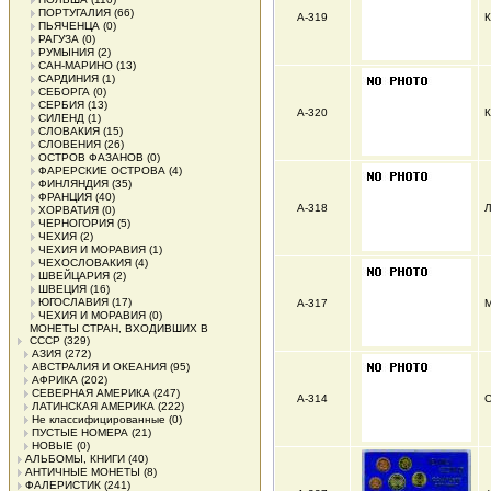
ПОРТУГАЛИЯ
(66)
А-319
К
ПЬЯЧЕНЦА
(0)
РАГУЗА
(0)
РУМЫНИЯ
(2)
САН-МАРИНО
(13)
САРДИНИЯ
(1)
СЕБОРГА
(0)
СЕРБИЯ
(13)
А-320
К
СИЛЕНД
(1)
СЛОВАКИЯ
(15)
СЛОВЕНИЯ
(26)
ОСТРОВ ФАЗАНОВ
(0)
ФАРЕРСКИЕ ОСТРОВА
(4)
ФИНЛЯНДИЯ
(35)
ФРАНЦИЯ
(40)
А-318
Л
ХОРВАТИЯ
(0)
ЧЕРНОГОРИЯ
(5)
ЧЕХИЯ
(2)
ЧЕХИЯ И МОРАВИЯ
(1)
ЧЕХОСЛОВАКИЯ
(4)
ШВЕЙЦАРИЯ
(2)
ШВЕЦИЯ
(16)
ЮГОСЛАВИЯ
(17)
А-317
М
ЧЕХИЯ И МОРАВИЯ
(0)
МОНЕТЫ СТРАН, ВХОДИВШИХ В
СССР
(329)
АЗИЯ
(272)
АВСТРАЛИЯ И ОКЕАНИЯ
(95)
АФРИКА
(202)
СЕВЕРНАЯ АМЕРИКА
(247)
А-314
С
ЛАТИНСКАЯ АМЕРИКА
(222)
Не классифицированные
(0)
ПУСТЫЕ НОМЕРА
(21)
НОВЫЕ
(0)
АЛЬБОМЫ, КНИГИ
(40)
АНТИЧНЫЕ МОНЕТЫ
(8)
ФАЛЕРИСТИК
(241)