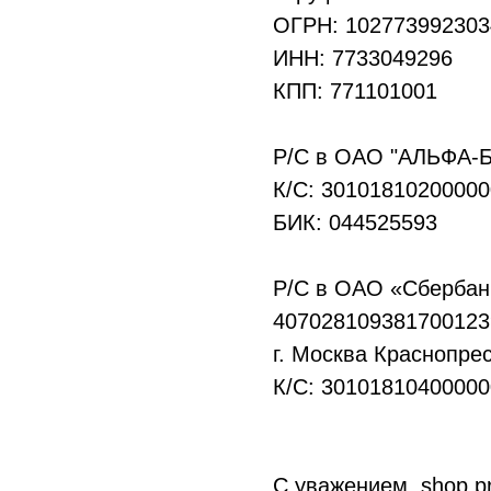
ОГРН: 102773992303
ИНН: 7733049296
КПП: 771101001
Р/С в ОАО "АЛЬФА-Б
К/С: 3010181020000
БИК: 044525593
Р/С в ОАО «Сбербан
407028109381700123
г. Москва Краснопр
К/С: 3010181040000
С уважением, shop pr