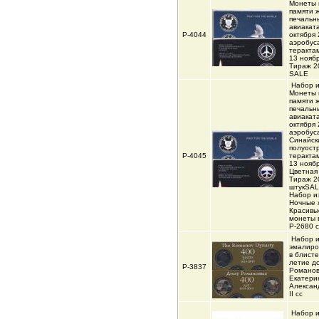
Монеты 
памяти 
печальн
авиакат
Р-4044
октября 
аэробус
теракта
13 ноябр
Тираж 2
SALE
Набор и
Монеты 
памяти 
печальн
авиакат
октября 
аэробус
Синайск
полуост
Р-4045
теракта
13 ноябр
Цветная
Тираж 2
штукSA
Набор из
Ночные 
Красивы
монеты в
Р-2680 
Набор и
эмалиро
в блисте
летие д
Р-3837
Романовы
Екатерин
Александ
II cc
Набор и