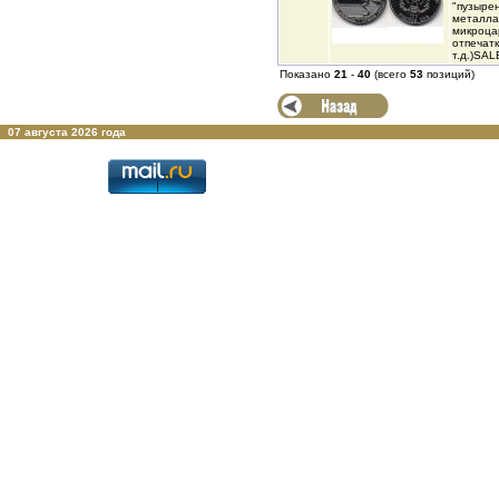
"пузыре
металла
микроца
отпечатк
т.д.)SA
Показано
21
-
40
(всего
53
позиций)
07 августа 2026 года