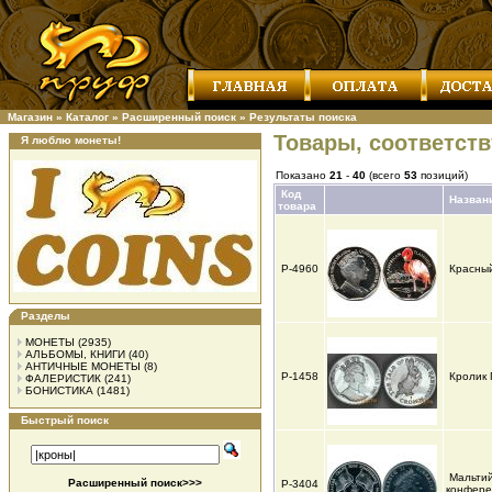
Магазин
»
Каталог
»
Расширенный поиск
»
Результаты поиска
Товары, соответст
Я люблю монеты!
Показано
21
-
40
(всего
53
позиций)
Код
Назван
товара
Р-4960
Красны
Разделы
МОНЕТЫ
(2935)
АЛЬБОМЫ, КНИГИ
(40)
АНТИЧНЫЕ МОНЕТЫ
(8)
Р-1458
Кролик
ФАЛЕРИСТИК
(241)
БОНИСТИКА
(1481)
Быстрый поиск
Мальтий
Расширенный поиск>>>
Р-3404
конфер