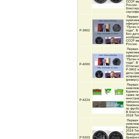
СССР вм
России.
блистер
сертифи
Первая 
нумизма
официал
"Путин-
Р-3902
года". В
Без дат
изображ
СССР вм
России.
Первая 
нумизма
официал
"Путин-
года". В
Р-4000
Отличае
Р-3902 
даты (ав
исправл
(реверс)
Первая 
никелев
Буркина
также п
иностра
Р-4224
связанна
Чемпион
по футбо
В блисте
2018 Ти
Первая 
никелев
Буркина 
2018 Ти
Заводск
Р-5203
брак(не