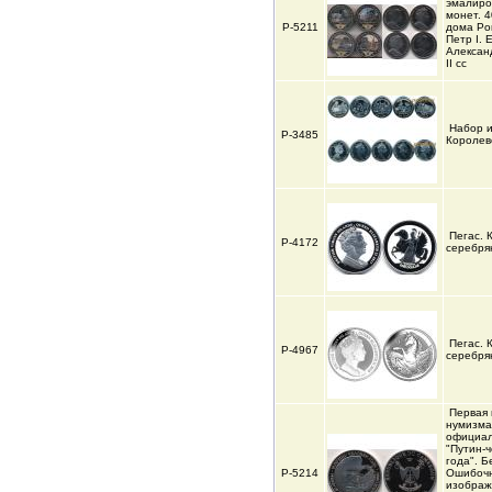
эмалиро
монет. 
Р-5211
дома Ро
Петр I. 
Александ
II cc
Набор и
Р-3485
Королев
Пегас. 
Р-4172
серебря
Пегас. 
Р-4967
серебря
Первая 
нумизма
официал
"Путин-
года". Б
Р-5214
Ошибоч
изображ