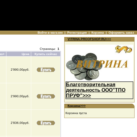
Войти в магазин
|
Регистрация
|
Корзина
|
Оформить заказ
VITRINA.PROOFSHOP.RU>>>
Страницы:
1
во+
Цена
Купить сейчас
2'990,00руб.
Благотворительная
деятельность ООО"ТПО
ПРУФ">>>
2'990,00руб.
Корзина>>>
Корзина пуста
2'836,00руб.