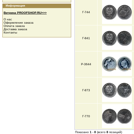
Информация
Г-744
Витрина PROOFSHOP.RU>>>
О нас
Оформление заказа
Оплата заказа
Доставка заказа
Контакты
Г-841
Р-3644
Г-873
Г-770
Показано
1
-
8
(всего
8
позиций)