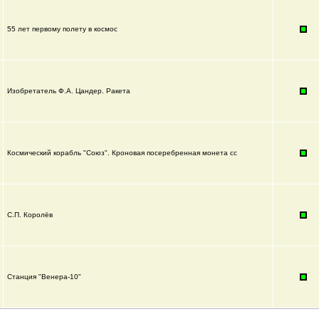
55 лет первому полету в космос
Изобретатель Ф.А. Цандер. Ракета
Космический корабль "Союз". Кроновая посеребренная монета cc
С.П. Королёв
Станция "Венера-10"