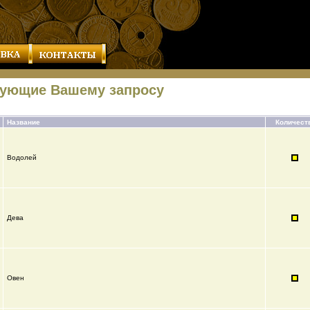
вующие Вашему запросу
Название
Количест
Водолей
Дева
Овен