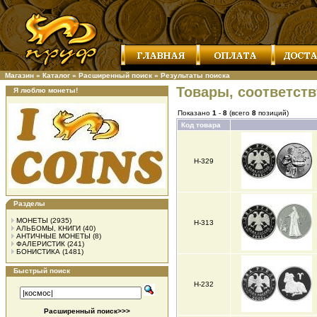
Магазин
»
Каталог
»
Расширенный поиск
»
Результаты поиска
Товары, соответст
Я люблю монеты!
Показано
1
-
8
(всего
8
позиций)
Код товара
Н-329
Разделы
МОНЕТЫ
(2935)
Н-313
АЛЬБОМЫ, КНИГИ
(40)
АНТИЧНЫЕ МОНЕТЫ
(8)
ФАЛЕРИСТИК
(241)
БОНИСТИКА
(1481)
Быстрый поиск
Н-232
Расширенный поиск>>>