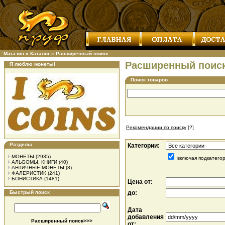
Магазин
»
Каталог
»
Расширенный поиск
Расширенный поис
Я люблю монеты!
Поиск товаров
Рекомендации по поиску
[?]
Разделы
Категории:
МОНЕТЫ
(2935)
включая подкатего
АЛЬБОМЫ, КНИГИ
(40)
АНТИЧНЫЕ МОНЕТЫ
(8)
ФАЛЕРИСТИК
(241)
БОНИСТИКА
(1481)
Цена от:
Быстрый поиск
до:
Дата
добавления
Расширенный поиск>>>
от: