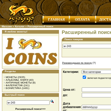
Магазин
»
Каталог
»
Расширенный поиск
Расширенный поис
Я люблю монеты!
Поиск товаров
Рекомендации по поиску
[?]
Разделы
Категории:
МОНЕТЫ
(2935)
включая подкатего
АЛЬБОМЫ, КНИГИ
(40)
АНТИЧНЫЕ МОНЕТЫ
(8)
ФАЛЕРИСТИК
(241)
БОНИСТИКА
(1481)
Цена от:
Быстрый поиск
до:
Дата
добавления
Расширенный поиск>>>
от: