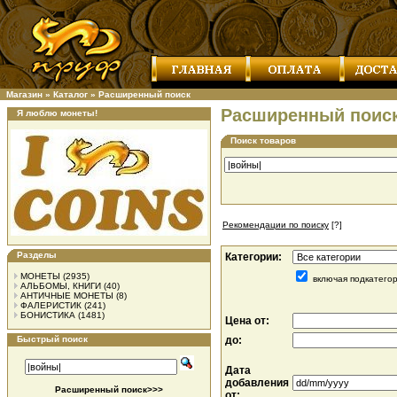
Магазин
»
Каталог
»
Расширенный поиск
Расширенный поис
Я люблю монеты!
Поиск товаров
Рекомендации по поиску
[?]
Разделы
Категории:
МОНЕТЫ
(2935)
включая подкатего
АЛЬБОМЫ, КНИГИ
(40)
АНТИЧНЫЕ МОНЕТЫ
(8)
ФАЛЕРИСТИК
(241)
БОНИСТИКА
(1481)
Цена от:
Быстрый поиск
до:
Дата
добавления
Расширенный поиск>>>
от: