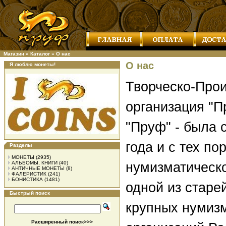
Магазин
»
Каталог
»
О нас
О нас
Я люблю монеты!
Творческо-Про
организация "П
"Пруф" - была 
года и с тех по
Разделы
МОНЕТЫ
(2935)
АЛЬБОМЫ, КНИГИ
(40)
нумизматическо
АНТИЧНЫЕ МОНЕТЫ
(8)
ФАЛЕРИСТИК
(241)
БОНИСТИКА
(1481)
одной из старе
Быстрый поиск
крупных нумиз
Расширенный поиск>>>