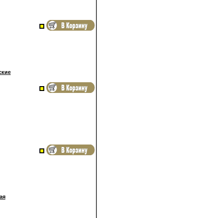
ские
ая