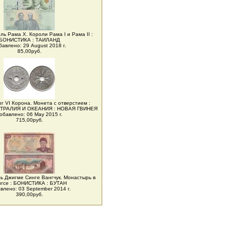
ль Рама X. Короли Рама I и Рама II :
БОНИСТИКА : ТАИЛАНД
бавлено: 29 August 2018 г.
85,00руб.
рг VI Корона. Монета с отверстием :
ТРАЛИЯ И ОКЕАНИЯ : НОВАЯ ГВИНЕЯ
обавлено: 06 May 2015 г.
715,00руб.
ль Джигме Синге Вангчук. Монастырь в
нгсе : БОНИСТИКА : БУТАН
влено: 03 September 2014 г.
390,00руб.