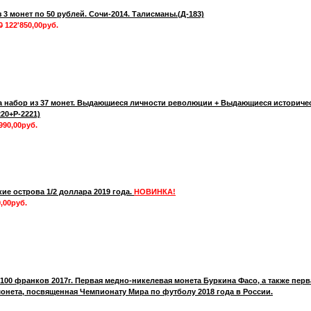
 3 монет по 50 рублей. Сочи-2014. Талисманы.(Д-183)
0
122'850,00руб.
а набор из 37 монет. Выдающиеся личности революции + Выдающиеся историче
220+Р-2221)
990,00руб.
кие острова 1/2 доллара 2019 года.
НОВИНКА!
,00руб.
100 франков 2017г. Первая медно-никелевая монета Буркина Фасо, а также перв
онета, посвященная Чемпионату Мира по футболу 2018 года в России.