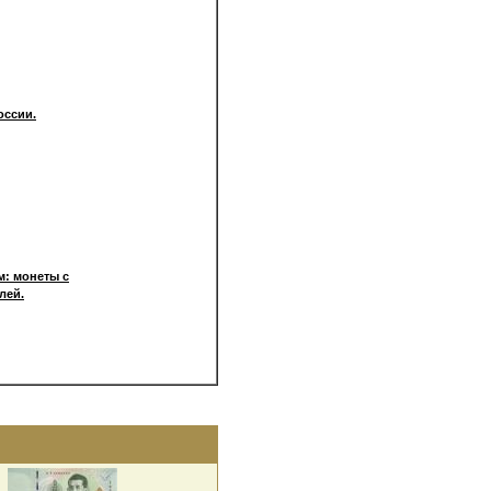
оссии.
: монеты с
лей.