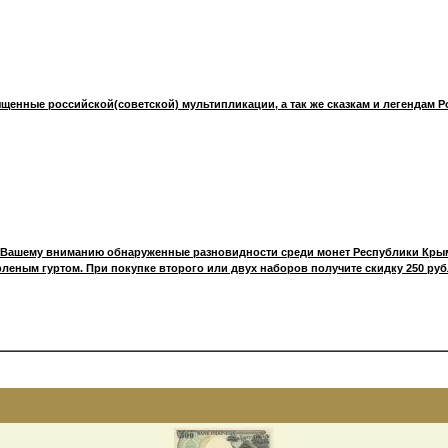
щенные российской(советской) мультипликации, а так же сказкам и легендам Р
 Вашему вниманию обнаруженные разновидности среди монет Республики Крым
леным гуртом. При покупке второго или двух наборов получите скидку 250 руб