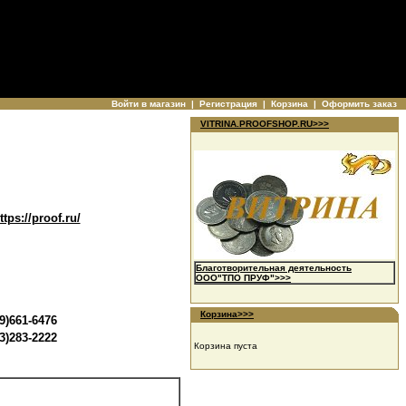
Войти в магазин
|
Регистрация
|
Корзина
|
Оформить заказ
VITRINA.PROOFSHOP.RU>>>
ttps://proof.ru/
Благотворительная деятельность
ООО"ТПО ПРУФ">>>
Корзина>>>
9)661-6476
3)283-2222
Корзина пуста