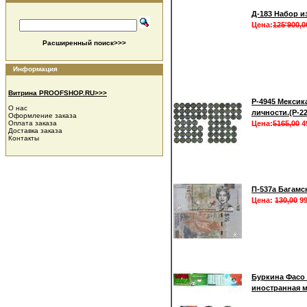
Д-183 Набор из
Цена:
125'900,0
Расширенный поиск>>>
Информация
Витрина PROOFSHOP.RU>>>
Р-4945 Мексик
О нас
личности.(Р-2
Оформление заказа
Оплата заказа
Цена:
5165,00
4
Доставка заказа
Контакты
П-537а Багамс
Цена:
130,00
99
Буркина Фасо 
иностранная м