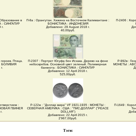
 Образование в
П-8а : Орангутан. Хижина на Восточном Калимантане :
П-2406 : Коро
А : СИНГАПУР
БОНИСТИКА : ИНДОНЕЗИЯ
 г.
Добавлено: 29 August 2018 г.
До
40,00руб.
 героев. Птица.
П-2307 : Портрет Юсуфа бен Исхака. Дерево на фоне
Р-992в : Гео
 : БОЛИВИЯ
небоскребов. Основной цвет зеленый. Полимерная
МОНЕТЫ : АВС
г.
банкнота : БОНИСТИКА : СИНГАПУР
Д
Добавлено: 12 April 2018 г.
525,00руб.
 отверстием :
Р-122ж : "Доллар мира" VF 1921-1935 : МОНЕТЫ :
П-1649 : Коро
 НОВАЯ ГВИНЕЯ
СЕВЕРНАЯ АМЕРИКА : США : "ПИС-ДОЛЛАР" ("PEACE
То
г.
DOLLAR")
Доба
Добавлено: 22 April 2015 г.
2'967,00руб.
Тэги: