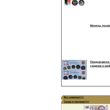
Монеты, посвя
Предлагаются
гладким и риф
Все новинки>>>
Снова в продаже>>>