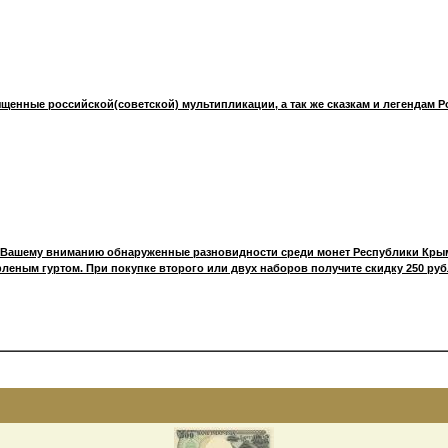
щенные российской(советской) мультипликации, а так же сказкам и легендам Р
 Вашему вниманию обнаруженные разновидности среди монет Республики Крым
леным гуртом. При покупке второго или двух наборов получите скидку 250 руб