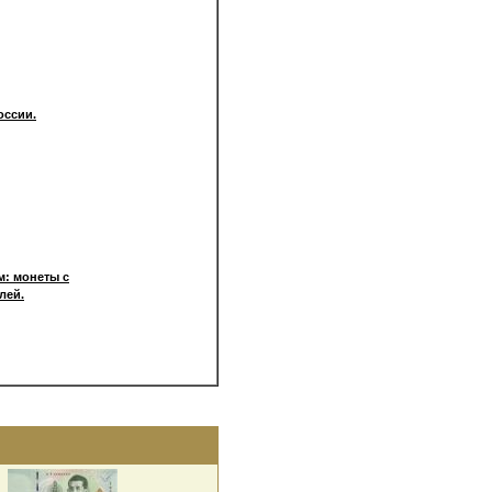
оссии.
: монеты с
лей.