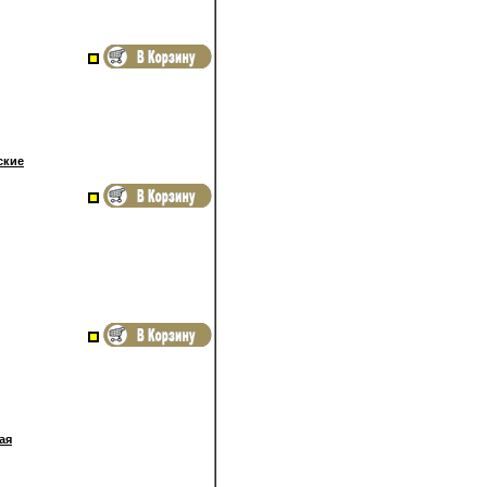
ские
ая