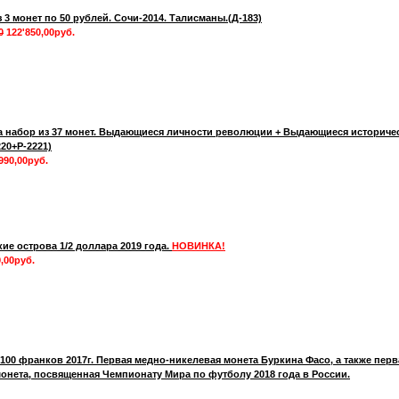
 3 монет по 50 рублей. Сочи-2014. Талисманы.(Д-183)
0
122'850,00руб.
а набор из 37 монет. Выдающиеся личности революции + Выдающиеся историче
220+Р-2221)
990,00руб.
кие острова 1/2 доллара 2019 года.
НОВИНКА!
,00руб.
100 франков 2017г. Первая медно-никелевая монета Буркина Фасо, а также перв
онета, посвященная Чемпионату Мира по футболу 2018 года в России.