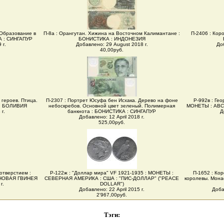
 Образование в
П-8а : Орангутан. Хижина на Восточном Калимантане :
П-2406 : Коро
А : СИНГАПУР
БОНИСТИКА : ИНДОНЕЗИЯ
 г.
Добавлено: 29 August 2018 г.
До
40,00руб.
 героев. Птица.
П-2307 : Портрет Юсуфа бен Исхака. Дерево на фоне
Р-992в : Гео
 : БОЛИВИЯ
небоскребов. Основной цвет зеленый. Полимерная
МОНЕТЫ : АВС
г.
банкнота : БОНИСТИКА : СИНГАПУР
Д
Добавлено: 12 April 2018 г.
525,00руб.
 отверстием :
Р-122ж : "Доллар мира" VF 1921-1935 : МОНЕТЫ :
П-1652 : Ко
 НОВАЯ ГВИНЕЯ
СЕВЕРНАЯ АМЕРИКА : США : "ПИС-ДОЛЛАР" ("PEACE
королевы. Мона
г.
DOLLAR")
Добавлено: 22 April 2015 г.
Доба
2'967,00руб.
Тэги: