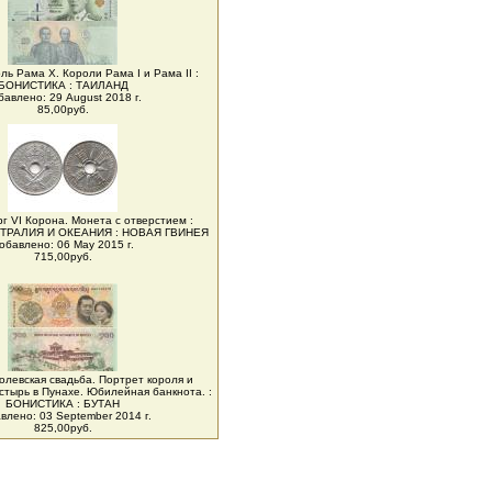
ль Рама X. Короли Рама I и Рама II :
БОНИСТИКА : ТАИЛАНД
бавлено: 29 August 2018 г.
85,00руб.
рг VI Корона. Монета с отверстием :
ТРАЛИЯ И ОКЕАНИЯ : НОВАЯ ГВИНЕЯ
обавлено: 06 May 2015 г.
715,00руб.
ролевская свадьба. Портрет короля и
стырь в Пунахе. Юбилейная банкнота. :
БОНИСТИКА : БУТАН
влено: 03 September 2014 г.
825,00руб.