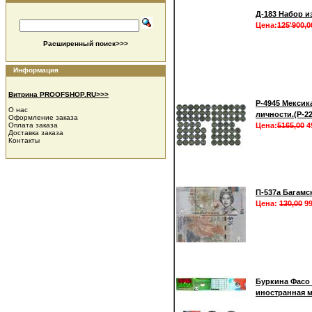
Д-183 Набор из
Цена:
125'900,0
Расширенный поиск>>>
Информация
Витрина PROOFSHOP.RU>>>
Р-4945 Мексик
О нас
личности.(Р-2
Оформление заказа
Оплата заказа
Цена:
5165,00
4
Доставка заказа
Контакты
П-537а Багамс
Цена:
130,00
99
Буркина Фасо 
иностранная м