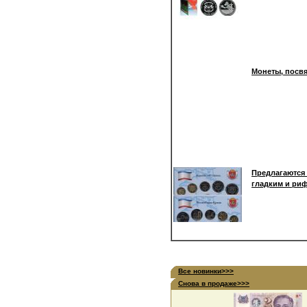
Монеты, посвя
Предлагаются
гладким и риф
Все новинки>>>
Снова в продаже>>>