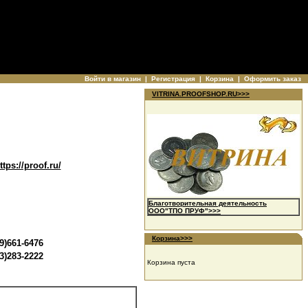
Войти в магазин
|
Регистрация
|
Корзина
|
Оформить заказ
VITRINA.PROOFSHOP.RU>>>
ttps://proof.ru/
Благотворительная деятельность
ООО"ТПО ПРУФ">>>
Корзина>>>
9)661-6476
3)283-2222
Корзина пуста