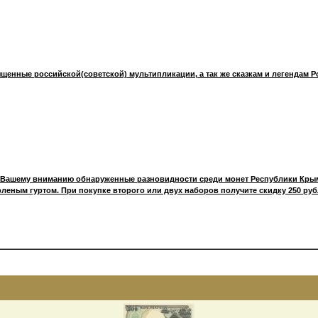
щенные российской(советской) мультипликации, а так же сказкам и легендам Р
 Вашему вниманию обнаруженные разновидности среди монет Республики Крым
леным гуртом. При покупке второго или двух наборов получите скидку 250 руб