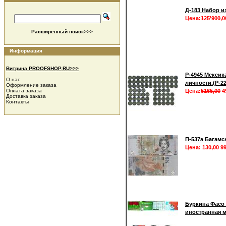
Д-183 Набор из
Цена:
125'900,0
Расширенный поиск>>>
Информация
Витрина PROOFSHOP.RU>>>
Р-4945 Мексик
О нас
личности.(Р-2
Оформление заказа
Оплата заказа
Цена:
5165,00
4
Доставка заказа
Контакты
П-537а Багамс
Цена:
130,00
99
Буркина Фасо 
иностранная м