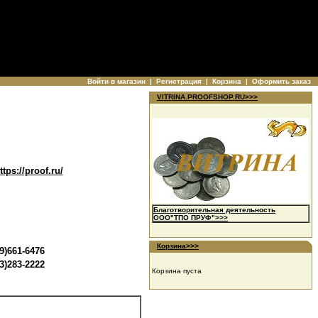
Войти в магазин
|
Регистрация
|
Корзина
|
Оформить заказ
VITRINA.PROOFSHOP.RU>>>
ttps://proof.ru/
Благотворительная деятельность
ООО"ТПО ПРУФ">>>
Корзина>>>
9)661-6476
3)283-2222
Корзина пуста