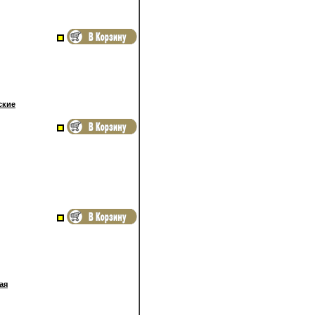
ские
ая