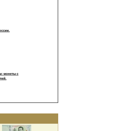
оссии.
: монеты с
лей.