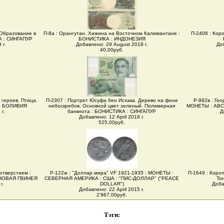
 Образование в
П-8а : Орангутан. Хижина на Восточном Калимантане :
П-2406 : Коро
А : СИНГАПУР
БОНИСТИКА : ИНДОНЕЗИЯ
 г.
Добавлено: 29 August 2018 г.
До
40,00руб.
 героев. Птица.
П-2307 : Портрет Юсуфа бен Исхака. Дерево на фоне
Р-992в : Гео
 : БОЛИВИЯ
небоскребов. Основной цвет зеленый. Полимерная
МОНЕТЫ : АВС
г.
банкнота : БОНИСТИКА : СИНГАПУР
Д
Добавлено: 12 April 2018 г.
525,00руб.
 отверстием :
Р-122ж : "Доллар мира" VF 1921-1935 : МОНЕТЫ :
П-1649 : Коро
 НОВАЯ ГВИНЕЯ
СЕВЕРНАЯ АМЕРИКА : США : "ПИС-ДОЛЛАР" ("PEACE
То
г.
DOLLAR")
Доба
Добавлено: 22 April 2015 г.
2'967,00руб.
Тэги: