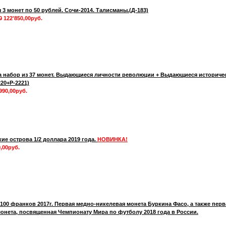
 3 монет по 50 рублей. Сочи-2014. Талисманы.(Д-183)
0
122'850,00руб.
а набор из 37 монет. Выдающиеся личности революции + Выдающиеся историче
220+Р-2221)
990,00руб.
кие острова 1/2 доллара 2019 года.
НОВИНКА!
,00руб.
100 франков 2017г. Первая медно-никелевая монета Буркина Фасо, а также перв
онета, посвященная Чемпионату Мира по футболу 2018 года в России.