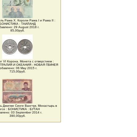
ль Рама X. Короли Рама I и Рама II :
БОНИСТИКА : ТАИЛАНД
бавлено: 29 August 2018 г.
85,00руб.
рг VI Корона. Монета с отверстием :
ТРАЛИЯ И ОКЕАНИЯ : НОВАЯ ГВИНЕЯ
обавлено: 06 May 2015 г.
715,00руб.
ль Джигме Синге Вангчук. Монастырь в
нгсе : БОНИСТИКА : БУТАН
влено: 03 September 2014 г.
390,00руб.