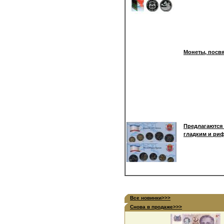
Монеты, посвя
Предлагаются
гладким и риф
Все новинки>>>
Снова в продаже>>>