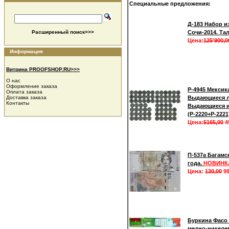
Специальные предложения:
Д-183 Набор из
Расширенный поиск>>>
Сочи-2014. Та
Цена:
125'900,0
Информация
Витрина PROOFSHOP.RU>>>
О нас
Оформление заказа
Р-4945 Мексика
Оплата заказа
Доставка заказа
Выдающиеся л
Контакты
Выдающиеся и
(Р-2220+Р-2221
Цена:
5165,00
4
П-537а Багамс
года.
НОВИНК
Цена:
130,00
99
Буркина Фасо 
медно-никелев