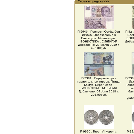
Снова в продаже>>>
П-564б : Портрет Юсуфа бен
П-8а 
Исхака. Образование в
Вос
Сингапуре. Миллениум :
БОН
БОНИСТИКА : СИНГАПУР
Добав
Добавлено: 29 March 2019 г.
496,00руб.
П-2381 : Портреты трех
П-230
национальных героев. Птица.
Исх
Кактус. Берег моря :
небос
БОНИСТИКА : БОЛИВИЯ
зе
Добавлено: 04 June 2018 г.
бан
205,00руб.
Доба
Р-992б : Георг VI Корона.
Р-12