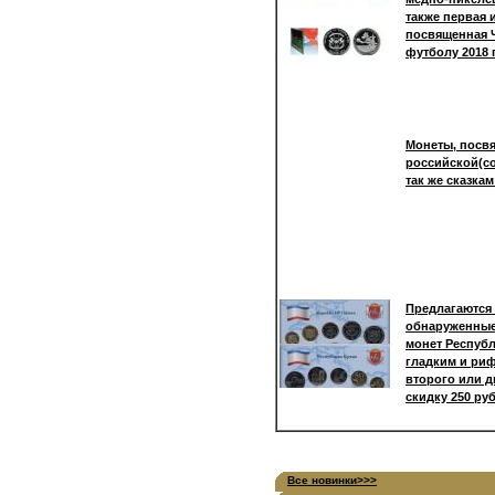
также первая 
посвященная 
футболу 2018 
Монеты, посв
российской(со
так же сказка
Предлагаются
обнаруженные
монет Респуб
гладким и ри
второго или д
скидку 250 ру
Все новинки>>>