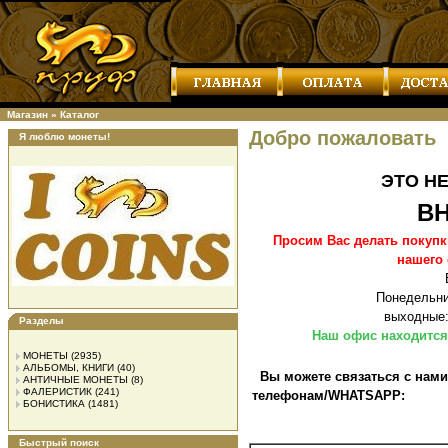
Магазин
»
Каталог
Добро пожаловать
Я люблю монеты!
ЭТО Н
В
Просим Вас делать покупк
нашего
Понедельник
выходные:
Разделы
Наш офис находится 
МОНЕТЫ
(2935)
АЛЬБОМЫ, КНИГИ
(40)
Вы можете связаться с нами
АНТИЧНЫЕ МОНЕТЫ
(8)
ФАЛЕРИСТИК
(241)
телефонам/WHATSAPP:
БОНИСТИКА
(1481)
Быстрый поиск